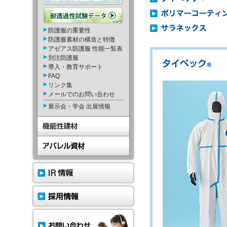
防護服の重要性
防護服素材の構造と特徴
アゼアス防護服 性能一覧表
別注防護服
導入・教育サポート
FAQ
リンク集
メールでのお問い合わせ
展示会・学会 出展情報