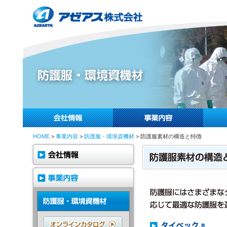
HOME
>
事業内容
>
防護服・環境資機材
> 防護服素材の構造と特徴