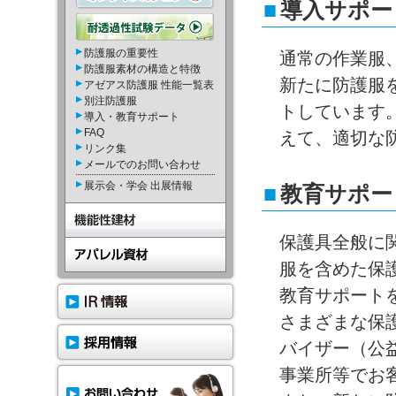
■
導入サポー
防護服の重要性
通常の作業服
防護服素材の構造と特徴
新たに防護服
アゼアス防護服 性能一覧表
別注防護服
トしています
導入・教育サポート
FAQ
えて、適切な
リンク集
メールでのお問い合わせ
展示会・学会 出展情報
■
教育サポー
保護具全般に
服を含めた保
教育サポート
さまざまな保
バイザー（公
事業所等でお